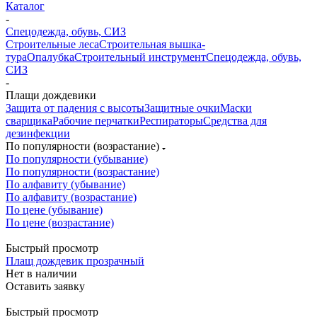
Каталог
-
Спецодежда, обувь, СИЗ
Строительные леса
Строительная вышка-
тура
Опалубка
Строительный инструмент
Спецодежда, обувь,
СИЗ
-
Плащи дождевики
Защита от падения с высоты
Защитные очки
Маски
сварщика
Рабочие перчатки
Респираторы
Средства для
дезинфекции
По популярности (возрастание)
По популярности (убывание)
По популярности (возрастание)
По алфавиту (убывание)
По алфавиту (возрастание)
По цене (убывание)
По цене (возрастание)
Быстрый просмотр
Плащ дождевик прозрачный
Нет в наличии
Оставить заявку
Быстрый просмотр