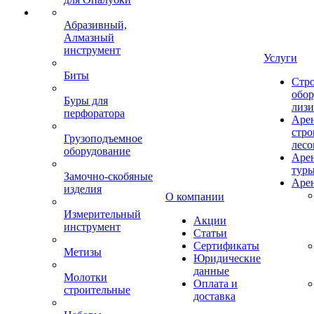
Абразивный,
Алмазный
инструмент
Услуги
Биты
Стро
обор
Буры для
лизи
перфоратора
Аре
стро
Грузоподъемное
лесо
оборудование
Аре
тур
Замочно-скобяные
Арен
изделия
О компании
Измерительный
Акции
инструмент
Статьи
Сертификаты
Метизы
Юридические
данные
Молотки
Оплата и
строительные
доставка