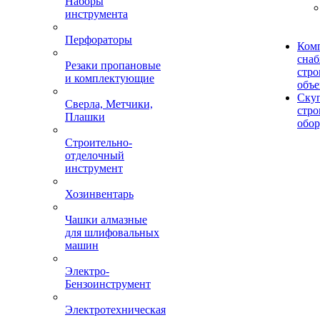
Наборы
инструмента
Перфораторы
Ком
сна
Резаки пропановые
стро
и комплектующие
объе
Ску
Сверла, Метчики,
стро
Плашки
обор
Строительно-
отделочный
инструмент
Хозинвентарь
Чашки алмазные
для шлифовальных
машин
Электро-
Бензоинструмент
Электротехническая