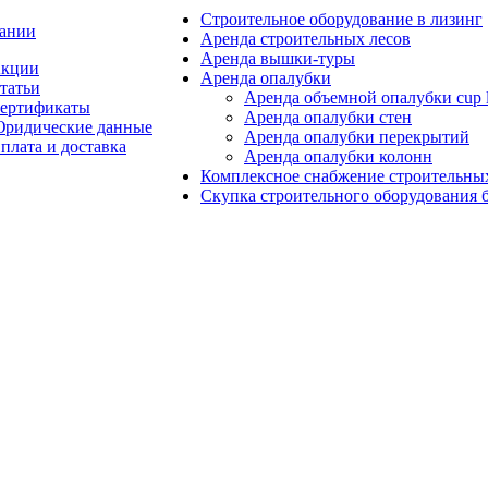
Строительное оборудование в лизинг
ании
Аренда строительных лесов
Аренда вышки-туры
кции
Аренда опалубки
татьи
Аренда объемной опалубки cup 
ертификаты
Аренда опалубки стен
ридические данные
Аренда опалубки перекрытий
плата и доставка
Аренда опалубки колонн
Комплексное снабжение строительны
Скупка строительного оборудования б