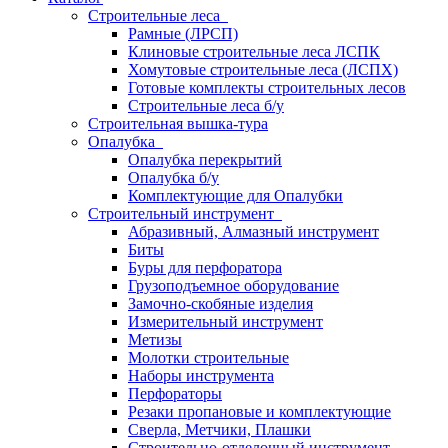
Строительные леса
Рамные (ЛРСП)
Клиновые строительные леса ЛСПК
Хомутовые строительные леса (ЛСПХ)
Готовые комплекты строительных лесов
Строительные леса б/у
Строительная вышка-тура
Опалубка
Опалубка перекрытий
Опалубка б/у
Комплектующие для Опалубки
Строительный инструмент
Абразивный, Алмазный инструмент
Биты
Буры для перфоратора
Грузоподъемное оборудование
Замочно-скобяные изделия
Измерительный инструмент
Метизы
Молотки строительные
Наборы инструмента
Перфораторы
Резаки пропановые и комплектующие
Сверла, Метчики, Плашки
Строительно-отделочный инструмент