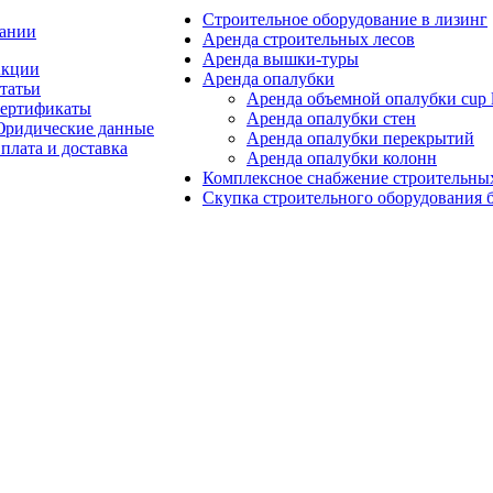
Строительное оборудование в лизинг
ании
Аренда строительных лесов
Аренда вышки-туры
кции
Аренда опалубки
татьи
Аренда объемной опалубки cup 
ертификаты
Аренда опалубки стен
ридические данные
Аренда опалубки перекрытий
плата и доставка
Аренда опалубки колонн
Комплексное снабжение строительны
Скупка строительного оборудования б