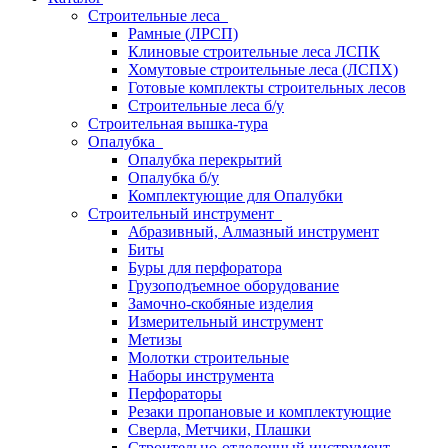
Строительные леса
Рамные (ЛРСП)
Клиновые строительные леса ЛСПК
Хомутовые строительные леса (ЛСПХ)
Готовые комплекты строительных лесов
Строительные леса б/у
Строительная вышка-тура
Опалубка
Опалубка перекрытий
Опалубка б/у
Комплектующие для Опалубки
Строительный инструмент
Абразивный, Алмазный инструмент
Биты
Буры для перфоратора
Грузоподъемное оборудование
Замочно-скобяные изделия
Измерительный инструмент
Метизы
Молотки строительные
Наборы инструмента
Перфораторы
Резаки пропановые и комплектующие
Сверла, Метчики, Плашки
Строительно-отделочный инструмент