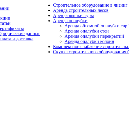
Строительное оборудование в лизинг
ании
Аренда строительных лесов
Аренда вышки-туры
кции
Аренда опалубки
татьи
Аренда объемной опалубки cup 
ертификаты
Аренда опалубки стен
ридические данные
Аренда опалубки перекрытий
плата и доставка
Аренда опалубки колонн
Комплексное снабжение строительны
Скупка строительного оборудования б