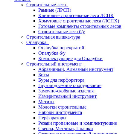
Строительные леса
Рамные (ЛРСП)
Клиновые строительные леса ЛСПК
Хомутовые строительные леса (ЛСПХ)
Готовые комплекты строительных лесов
Строительные леса б/у
Строительная вышка-тура
Опалубка
Опалубка перекрытий
Опалубка б/у
Комплектующие для Опалубки
Строительный инструмент
Абразивный, Алмазный инструмент
Биты
Буры для перфоратора
Грузоподъемное оборудование
Замочно-скобяные изделия
Измерительный инструмент
Метизы
Молотки строительные
Наборы инструмента
Перфораторы
Резаки пропановые и комплектующие
Сверла, Метчики, Плашки
Строительно-отделочный инструмент