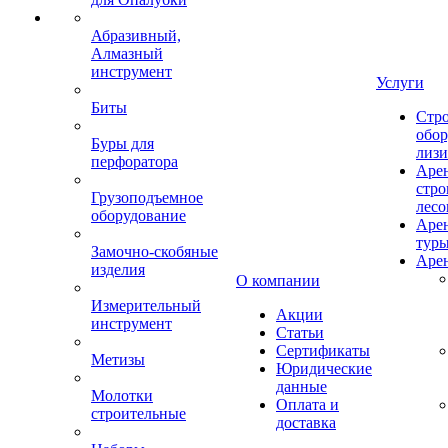
Абразивный,
Алмазный
инструмент
Услуги
Биты
Стро
обор
Буры для
лизи
перфоратора
Аре
стро
Грузоподъемное
лесо
оборудование
Аре
тур
Замочно-скобяные
Арен
изделия
О компании
Измерительный
Акции
инструмент
Статьи
Сертификаты
Метизы
Юридические
данные
Молотки
Оплата и
строительные
доставка