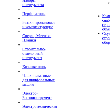
Наборы
инструмента
Перфораторы
Ком
сна
Резаки пропановые
стро
и комплектующие
объе
Ску
Сверла, Метчики,
стро
Плашки
обор
Строительно-
отделочный
инструмент
Хозинвентарь
Чашки алмазные
для шлифовальных
машин
Электро-
Бензоинструмент
Электротехническая