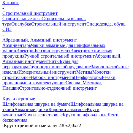
Каталог
-
Строительный инструмент
Строительные леса
Строительная вышка-
тура
Опалубка
Строительный инструмент
Спецодежда, обувь,
СИЗ
-
Абразивный, Алмазный инструмент
Хозинвентарь
Чашки алмазные для шлифовальных
машин
Электро-Бензоинструмент
Электротехническая
продукция
Ручной строительный инструмент
Абразивный,
Алмазный инструмент
Биты
Буры для
перфоратора
Грузоподъемное оборудование
Замочно-скобяные
изделия
Измерительный инструмент
Метизы
Молотки
строительные
Наборы инструмента
Перфораторы
Резаки
пропановые и комплектующие
Сверла, Метчики,
Плашки
Строительно-отделочный инструмент
-
Круги отрезные
Шлифовальная шкурка на бумаге
Шлифовальная шкурка на
ткани
Алмазные диски
Коронки алмазные
Круги
зачистные
Круги лепестковые
Круги шлифовальные
Лента
бесконечная
-
Круг отрезной по металлу 230х2,0х22