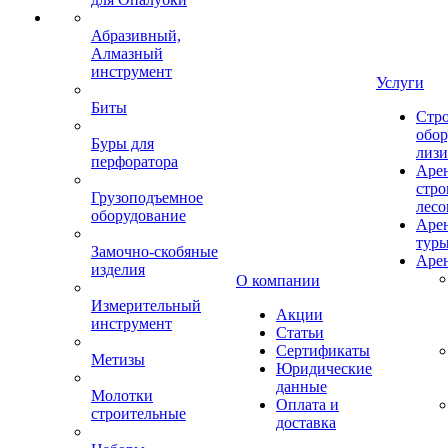
Абразивный,
Алмазный
инструмент
Услуги
Биты
Стро
обор
Буры для
лизи
перфоратора
Аре
стро
Грузоподъемное
лесо
оборудование
Аре
тур
Замочно-скобяные
Арен
изделия
О компании
Измерительный
Акции
инструмент
Статьи
Сертификаты
Метизы
Юридические
данные
Молотки
Оплата и
строительные
доставка