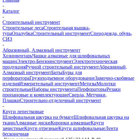
-
Каталог
-
Строительный инструмент
Строительные леса
Строительная вышка-
тура
Опалубка
Строительный инструмент
Спецодежда, обувь,
СИЗ
-
Абразивный, Алмазный инструмент
Хозинвентарь
Чашки алмазные для шлифовальных
машин
Электро-Бензоинструмент
Электротехническая
продукция
Ручной строительный инструмент
Абразивный,
Алмазный инструмент
Биты
Буры для
перфоратора
Грузоподъемное оборудование
Замочно-скобяные
изделия
Измерительный инструмент
Метизы
Молотки
строительные
Наборы инструмента
Перфораторы
Резаки
пропановые и комплектующие
Сверла, Метчики,
Плашки
Строительно-отделочный инструмент
-
Круги лепестковые
Шлифовальная шкурка на бумаге
Шлифовальная шкурка на
ткани
Алмазные диски
Коронки алмазные
Круги
зачистные
Круги отрезные
Круги шлифовальные
Лента
бесконечная