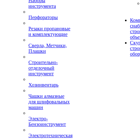
Наборы
инструмента
Перфораторы
Ком
сна
Резаки пропановые
стро
и комплектующие
объе
Ску
Сверла, Метчики,
стро
Плашки
обор
Строительно-
отделочный
инструмент
Хозинвентарь
Чашки алмазные
для шлифовальных
машин
Электро-
Бензоинструмент
Электротехническая